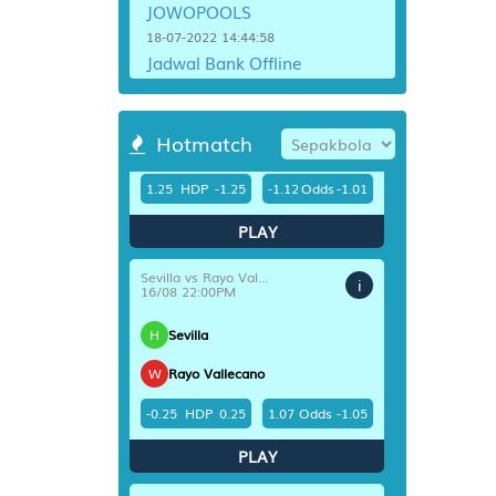
JOWOPOOLS
H
Hull City
18-07-2022 14:44:58
Jadwal Bank Offline
W
Manchester United
18-07-2022 14:44:57
1.25
HDP
-1.25
-1.12
Odds
-1.01
Info Togel Diskon Jam Tutup
Hotmatch
18-07-2022 14:44:56
PLAY
Sevilla vs Rayo Val...
i
16/08 22:00PM
H
Sevilla
W
Rayo Vallecano
-0.25
HDP
0.25
1.07
Odds
-1.05
PLAY
Celta Vi... vs Osasuna
i
16/08 22:00PM
H
Celta Vigo