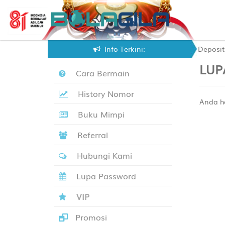
T YANG SEMAKIN MUDAH Dengan FITUR Terbaru, Deposit Via : - VI
Info Terkini:
LUP
Cara Bermain
History Nomor
Anda h
Buku Mimpi
Lens vs Auxerre
i
Referral
22/08 22:15PM
Hubungi Kami
H
Lens
W
Auxerre
Lupa Password
-1.00
HDP
1.00
1.07
Odds
-1.23
VIP
PLAY
Promosi