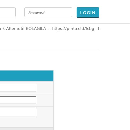
LOGIN
f BOLAGILA : - https://pintu.cfd/lcbg - https://bogilpro.com 