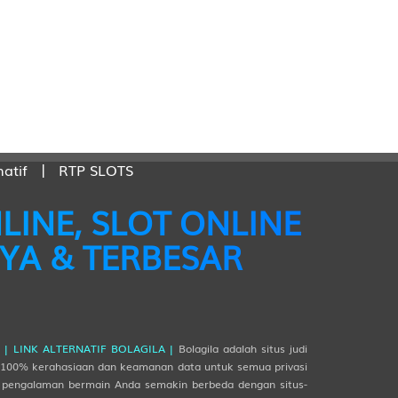
|
natif
RTP SLOTS
LINE, SLOT ONLINE
AYA & TERBESAR
 |
LINK ALTERNATIF BOLAGILA |
Bolagila adalah situs judi
min 100% kerahasiaan dan keamanan data untuk semua privasi
at pengalaman bermain Anda semakin berbeda dengan situs-