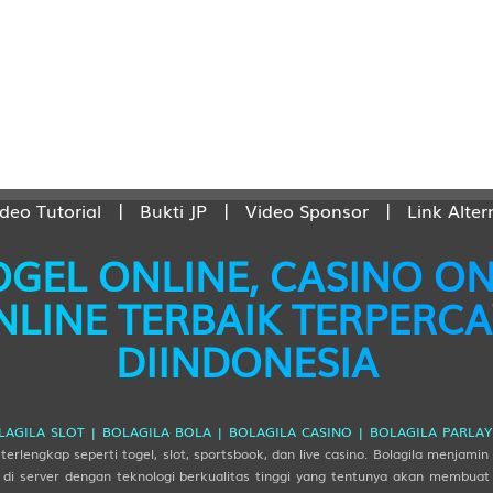
|
|
|
deo Tutorial
Bukti JP
Video Sponsor
Link Alter
OGEL ONLINE, CASINO ON
NLINE TERBAIK TERPERC
DIINDONESIA
LAGILA SLOT |
BOLAGILA BOLA |
BOLAGILA CASINO |
BOLAGILA PARLAY
 terlengkap seperti togel, slot, sportsbook, dan live casino. Bolagila menja
k di server dengan teknologi berkualitas tinggi yang tentunya akan membu