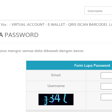
RTUAL ACCOUNT - E-WALLET - QRIS (SCAN BARCODE). Link Alternati
A
PASSWORD
arus mengisi semua data dibawah dengan benar.
Form Lupa Password
Email
Username