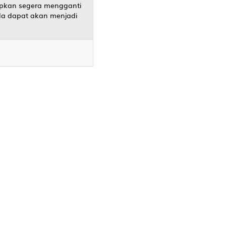
apkan segera mengganti
da dapat akan menjadi